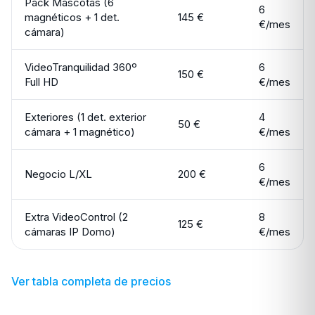
Pack Mascotas (6
6
magnéticos + 1 det.
145 €
€/mes
cámara)
VideoTranquilidad 360º
6
150 €
Full HD
€/mes
Exteriores (1 det. exterior
4
50 €
cámara + 1 magnético)
€/mes
6
Negocio L/XL
200 €
€/mes
Extra VideoControl (2
8
125 €
cámaras IP Domo)
€/mes
Ver tabla completa de precios