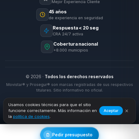
Mejor Experiencia Cliente
45 años
de experiencia en seguridad
Respuesta < 20 seg
CRA 24/7 activa
Cobertura nacional
+8.000 municipios
© 2026 ·
Todos los derechos reservados
Movistar® y Prosegur® son marcas registradas de sus respectivos
titulares. Sitio informativo no oficial.
Usamos cookies técnicas para que el sitio
×
funcione correctamente. Más información en
Aceptar
›
›
Inicio
Precios
Línea de la Concepción (La)
la
política de cookies
.
Pedir presupuesto