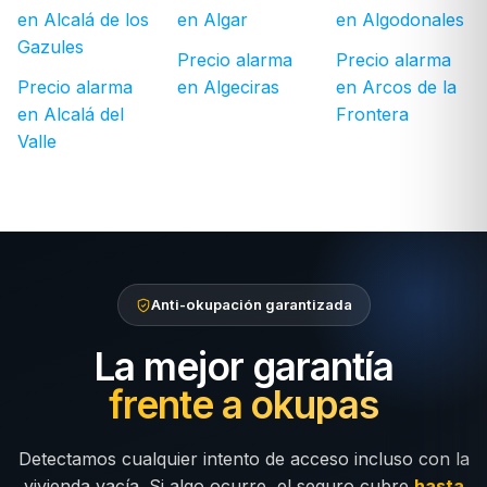
en Alcalá de los
en Algar
en Algodonales
Gazules
Precio alarma
Precio alarma
Precio alarma
en Algeciras
en Arcos de la
en Alcalá del
Frontera
Valle
Anti-okupación garantizada
La mejor garantía
frente a okupas
Detectamos cualquier intento de acceso incluso con la
vivienda vacía. Si algo ocurre, el seguro cubre
hasta