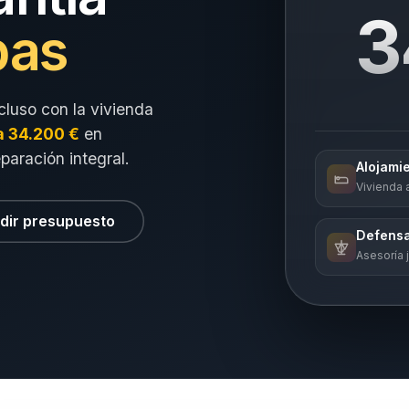
3
pas
cluso con la vivienda
a 34.200 €
en
eparación integral.
Alojami
Vivienda a
dir presupuesto
Defensa
Asesoría j