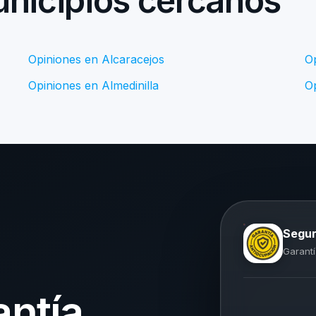
nicipios cercanos
Opiniones en Alcaracejos
O
Opiniones en Almedinilla
O
Segur
Garantí
antía