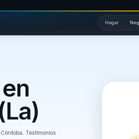
Hogar
Neg
 en
(La)
y Córdoba. Testimonios