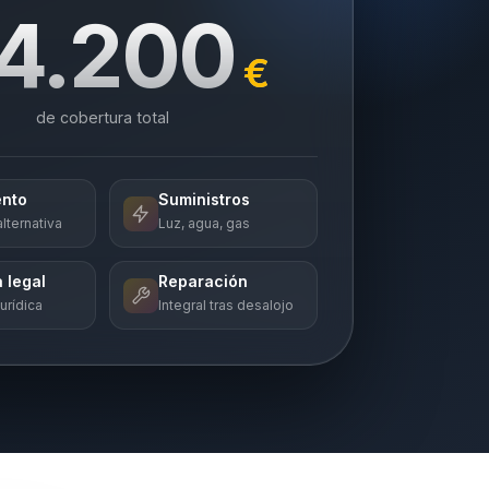
4.200
€
de cobertura total
ento
Suministros
lternativa
Luz, agua, gas
 legal
Reparación
urídica
Integral tras desalojo