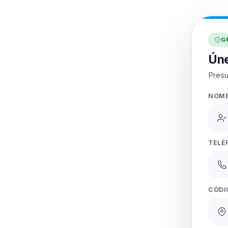
G
Úne
Presu
NOM
TELÉ
CÓDI