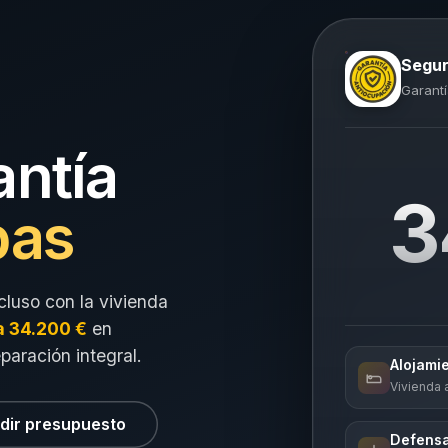
Segur
Garantí
antía
3
pas
cluso con la vivienda
a 34.200 €
en
eparación integral.
Alojami
Vivienda a
dir presupuesto
Defensa