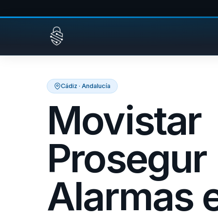
Saltar al contenido
Cádiz · Andalucía
Movistar
Prosegur
Alarmas 