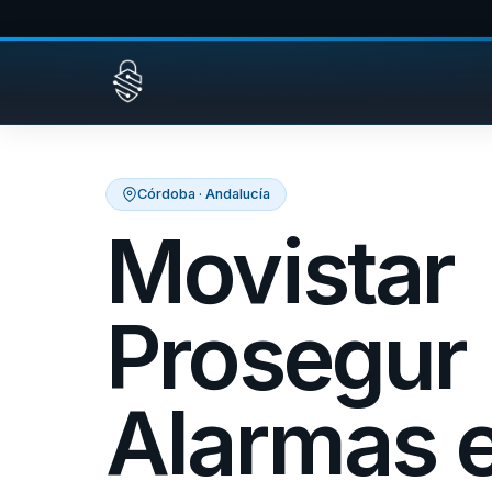
Saltar al contenido
Córdoba · Andalucía
Movistar
Prosegur
Alarmas 