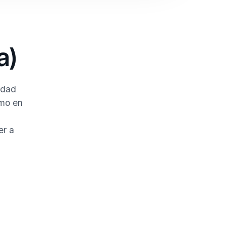
a)
idad
omo en
er a