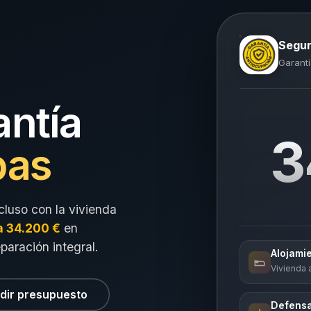
Segur
Garantí
antía
3
pas
cluso con la vivienda
a 34.200 €
en
eparación integral.
Alojami
Vivienda a
dir presupuesto
Defensa