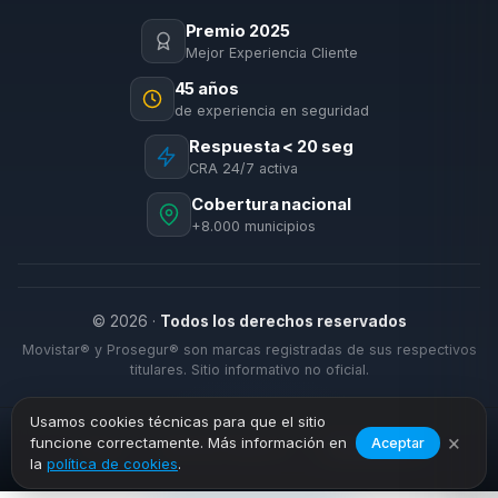
Premio 2025
Mejor Experiencia Cliente
45 años
de experiencia en seguridad
Respuesta < 20 seg
CRA 24/7 activa
Cobertura nacional
+8.000 municipios
© 2026 ·
Todos los derechos reservados
Movistar® y Prosegur® son marcas registradas de sus respectivos
titulares. Sitio informativo no oficial.
Usamos cookies técnicas para que el sitio
×
funcione correctamente. Más información en
Aceptar
›
›
Inicio
Alarmas Negocio
Villamartín
la
política de cookies
.