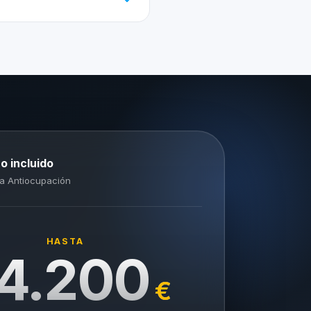
o incluido
a Antiocupación
HASTA
4.200
€