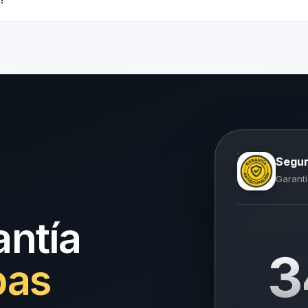
Segur
Garantí
antía
3
pas