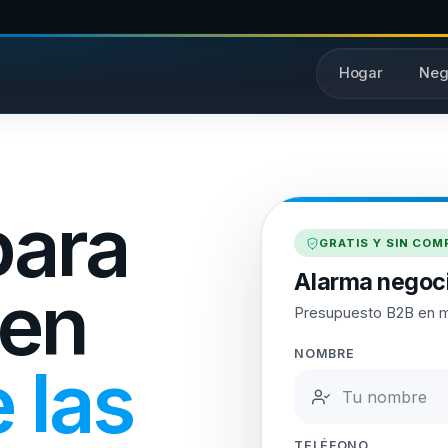
Hogar
Neg
para
GRATIS Y SIN CO
Alarma negoci
 en
Presupuesto B2B en 
NOMBRE
 las
TELÉFONO