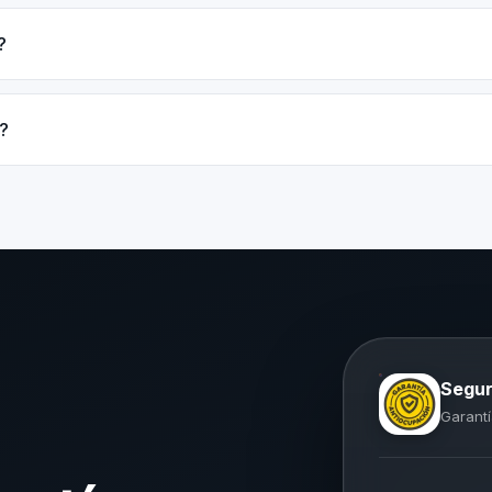
?
?
Segur
Garantí