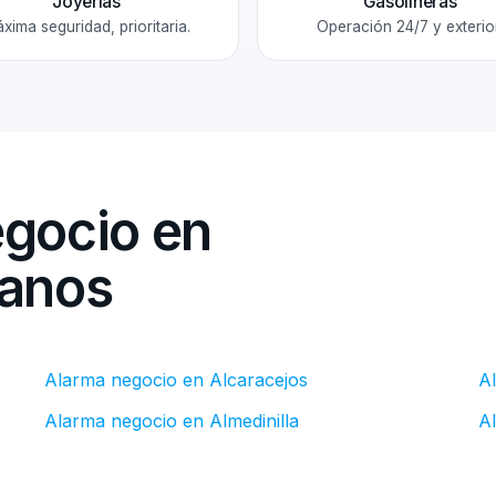
Joyerías
Gasolineras
xima seguridad, prioritaria.
Operación 24/7 y exterior
egocio en
canos
Alarma negocio en Alcaracejos
A
Alarma negocio en Almedinilla
A