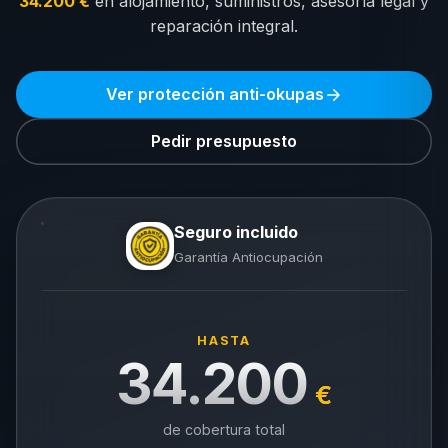
34.200 €
en alojamiento, suministros, asesoría legal y
reparación integral.
Ver protección anti-okupas
Pedir presupuesto
Seguro incluido
Garantía Antiocupación
HASTA
34.200
€
de cobertura total