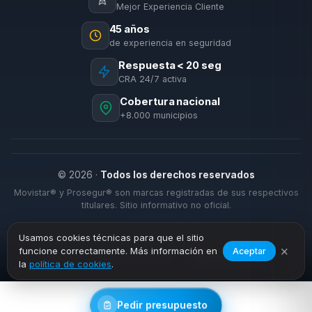
Mejor Experiencia Cliente
45 años
de experiencia en seguridad
Respuesta < 20 seg
CRA 24/7 activa
Cobertura nacional
+8.000 municipios
© 2026 ·
Todos los derechos reservados
Movistar® y Prosegur® son marcas registradas de sus respectivos
titulares. Sitio informativo no oficial.
Usamos cookies técnicas para que el sitio
×
funcione correctamente. Más información en
Aceptar
›
›
Inicio
Alarmas Hogar
Barrios (Los)
la
política de cookies
.
Pedir presupuesto